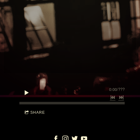
0:00
/
???
SHARE